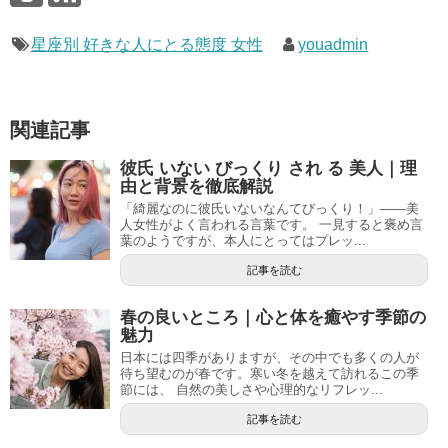
星座別 好きな人にとる態度 女性
youadmin
関連記事
彼氏 いない びっくり され る 美人｜理
由と背景を徹底解説
「綺麗なのに彼氏いないなんてびっくり！」――美
人女性がよく言われる言葉です。 一見すると褒め言
葉のようですが、本人にとってはプレッ...
記事を読む
春の良いところ｜心と体を癒やす季節の
魅力
日本には四季がありますが、その中でも多くの人が
待ち望むのが春です。寒い冬を越えて訪れるこの季
節には、 自然の美しさや心理的なリフレッ...
記事を読む