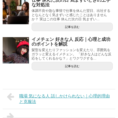
仕事 休んだ次の日 気まずいときの上手
な対処法
体調不良や急な事情で仕事を休んだ翌日、出社する
となんとなく気まずいと感じたことはありません
か？ 実はこの仕事 休んだ次の日 気まずい...
記事を読む
イメチェン 好きな人 反応｜心理と成功
のポイントを解説
髪型を変えたりファッションを変えたり、雰囲気を
ガラッと変えるイメチェン。 「好きな人はどんな反
応をしてくれるかな？」とワクワクする...
記事を読む
職場 気になる人 話しかけられない｜心理的理由
と克服法