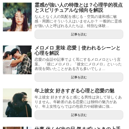
霊感が強い人の特徴とは？心理学的視点
とスピリチュアルな傾向を解説
なんとなく人の気配を感じる・空気の違和感に敏
感・周囲にそういう人はいませんか？ 一般的に霊感
が強い人と呼ばれる人たちは、特別な体験...
記事を読む
メロメロ 意味 恋愛｜使われるシーンと
心理を解説
恋愛の会話や記事でよく耳にするメロメロという言
葉。 「彼にメロメロ」「彼女にメロメロ」といった
表現を聞いたことがある方も多いでしょ...
記事を読む
年上彼女 好きすぎる心理と恋愛の魅
年上彼女 好きすぎると感じる男性は決して珍しくあ
りません。年齢差のある恋愛には独特の魅力があ
り、年上女性ならではの包容力や経験値に強...
記事を読む