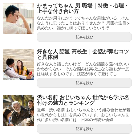
かまってちゃん 男 職場｜特徴・心理・
上手な付き合い方
なんだか周りにかまってちゃんな男性がいる…そん
なふうに思ったことはありませんか？ 周囲の注目を
集めたい、誰かに構ってほしいという行...
記事を読む
好きな人 話題 高校生｜会話が弾むコツ
と具体例
好きな人と話したいけど、どんな話題を選べばいい
かわからない…そんな悩みは高校生なら誰もが一度
は経験するものです。沈黙が怖くて避けてし...
記事を読む
渋い名前 おじいちゃん 世代から学ぶ名
付けの魅力とランキング
近年、渋い名前 おじいちゃんという組み合わせが若
い世代からも注目を集めています。おじいちゃん世
代に多い渋い名前には、日本の伝統や価値...
記事を読む