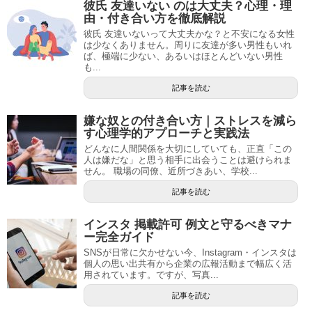
彼氏 友達いない のは大丈夫？心理・理
由・付き合い方を徹底解説
彼氏 友達いないって大丈夫かな？と不安になる女性
は少なくありません。周りに友達が多い男性もいれ
ば、極端に少ない、あるいはほとんどいない男性
も...
記事を読む
嫌な奴との付き合い方｜ストレスを減ら
す心理学的アプローチと実践法
どんなに人間関係を大切にしていても、正直「この
人は嫌だな」と思う相手に出会うことは避けられま
せん。 職場の同僚、近所づきあい、学校...
記事を読む
インスタ 掲載許可 例文と守るべきマナ
ー完全ガイド
SNSが日常に欠かせない今、Instagram・インスタは
個人の思い出共有から企業の広報活動まで幅広く活
用されています。ですが、写真...
記事を読む