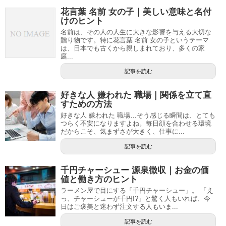
花言葉 名前 女の子｜美しい意味と名付
けのヒント
名前は、その人の人生に大きな影響を与える大切な
贈り物です。特に花言葉 名前 女の子というテーマ
は、日本でも古くから親しまれており、多くの家
庭...
記事を読む
好きな人 嫌われた 職場｜関係を立て直
すための方法
好きな人 嫌われた 職場…そう感じる瞬間は、とても
つらく不安になりますよね。毎日顔を合わせる環境
だからこそ、気まずさが大きく、仕事に...
記事を読む
千円チャーシュー 源泉徴収｜お金の価
値と働き方のヒント
ラーメン屋で目にする「千円チャーシュー」。 「え
っ、チャーシューが千円!?」と驚く人もいれば、今
日はご褒美と迷わず注文する人もいま...
記事を読む