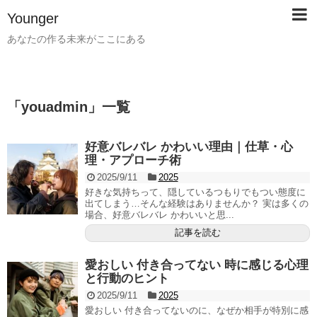
Younger
あなたの作る未来がここにある
「
youadmin
」
一覧
好意バレバレ かわいい理由｜仕草・心
理・アプローチ術
2025/9/11
2025
好きな気持ちって、隠しているつもりでもつい態度に
出てしまう…そんな経験はありませんか？ 実は多くの
場合、好意バレバレ かわいいと思...
記事を読む
愛おしい 付き合ってない 時に感じる心理
と行動のヒント
2025/9/11
2025
愛おしい 付き合ってないのに、なぜか相手が特別に感