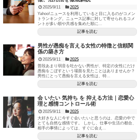
2025/9/11
2025
Yahoo!ニュースを利用していると目に入るのがコメン
トランキング。ニュース記事に対して寄せられるコメ
ントが多い順や共感を集めた順に...
記事を読む
男性が愚痴を言える女性の特徴と信頼関
係の築き方
2025/9/11
2025
普段あまり弱音を吐かない男性が、特定の女性にだけ
愚痴をこぼすという場面を見たことはありませんか？
男性にとって愚痴を言える女性は、特...
記事を読む
会 いたい 気持ち を 抑える方法｜恋愛心
理と感情コントロール術
2025/9/11
2025
大好きな人に今すぐ会いたいと思うのは、恋愛の中で
とても自然な感情です。 しかし、仕事や生活の都合、
相手の事情によっては、すぐに会え...
記事を読む