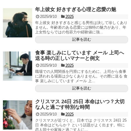
年上彼女 好きすぎる心理と恋愛の魅
2025/9/10
2025
年上彼女 好きすぎると感じる男性は決して珍しくあり
ません。年齢差のある恋愛には独特の魅力があり、年
上女性ならではの包容力や経験値に強...
記事を読む
食事 楽しみにしています メール 上司へ
送る時の正しいマナーと例文
2025/9/10
2025
職場での人間関係を円滑にするために、上司から食事
に誘われる場面は少なくありません。その際に送る 食
事 楽しみにしています メール 上...
記事を読む
クリスマス 24日 25日 本命はいつ？大切
な人と過ごす特別な時間
2025/9/10
2025
クリスマスが近づくと、日本では クリスマス 24日 25
日 本命はどちらか？ という話題がよく出ます。特に
恋人同士や家族と過ごす人に...