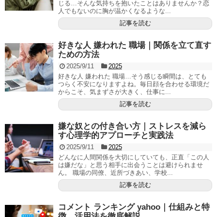
じる…そんな気持ちを抱いたことはありませんか？恋
人でもないのに胸が温かくなるような...
記事を読む
好きな人 嫌われた 職場｜関係を立て直す
ための方法
2025/9/11
2025
好きな人 嫌われた 職場…そう感じる瞬間は、とても
つらく不安になりますよね。毎日顔を合わせる環境だ
からこそ、気まずさが大きく、仕事に...
記事を読む
嫌な奴との付き合い方｜ストレスを減ら
す心理学的アプローチと実践法
2025/9/11
2025
どんなに人間関係を大切にしていても、正直「この人
は嫌だな」と思う相手に出会うことは避けられませ
ん。 職場の同僚、近所づきあい、学校...
記事を読む
コメント ランキング yahoo｜仕組みと特
徴、活用法を徹底解説