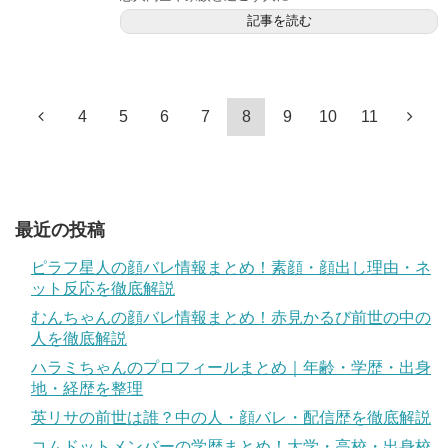
記事を読む
4
5
6
7
8
9
10
11
最近の投稿
ピラフ星人の顔バレ情報まとめ！素顔・顔出し理由・ネ
ット反応を徹底解説
むんちゃんの顔バレ情報まとめ！赤見かるび前世の中の
人を徹底解説
ハラミちゃんのプロフィールまとめ｜年齢・学歴・出身
地・経歴を整理
英リサの前世は誰？中の人・顔バレ・配信歴を徹底解説
コムドットメンバーの学歴まとめ！大学・高校・出身校