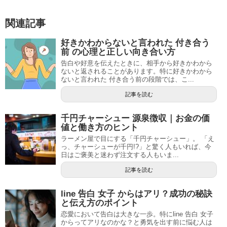
関連記事
好きかわからないと言われた 付き合う
前 の心理と正しい向き合い方
告白や好意を伝えたときに、相手から好きかわから
ないと返されることがあります。特に好きかわから
ないと言われた 付き合う前の段階では、こ...
記事を読む
千円チャーシュー 源泉徴収｜お金の価
値と働き方のヒント
ラーメン屋で目にする「千円チャーシュー」。 「え
っ、チャーシューが千円!?」と驚く人もいれば、今
日はご褒美と迷わず注文する人もいま...
記事を読む
line 告白 女子 からはアリ？成功の秘訣
と伝え方のポイント
恋愛において告白は大きな一歩。特にline 告白 女子
からってアリなのかな？と勇気を出す前に悩む人は