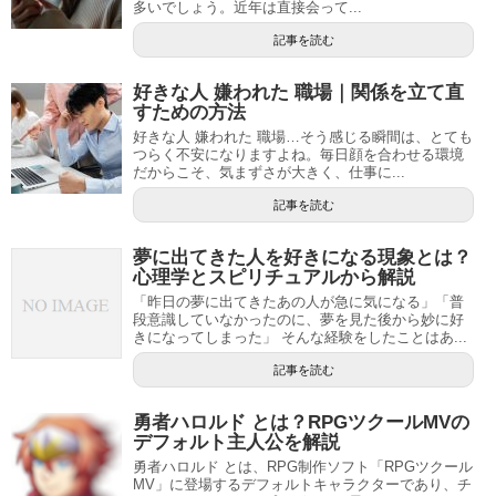
多いでしょう。近年は直接会って...
記事を読む
好きな人 嫌われた 職場｜関係を立て直
すための方法
好きな人 嫌われた 職場…そう感じる瞬間は、とても
つらく不安になりますよね。毎日顔を合わせる環境
だからこそ、気まずさが大きく、仕事に...
記事を読む
夢に出てきた人を好きになる現象とは？
心理学とスピリチュアルから解説
「昨日の夢に出てきたあの人が急に気になる」「普
段意識していなかったのに、夢を見た後から妙に好
きになってしまった」 そんな経験をしたことはあ...
記事を読む
勇者ハロルド とは？RPGツクールMVの
デフォルト主人公を解説
勇者ハロルド とは、RPG制作ソフト「RPGツクール
MV」に登場するデフォルトキャラクターであり、チ