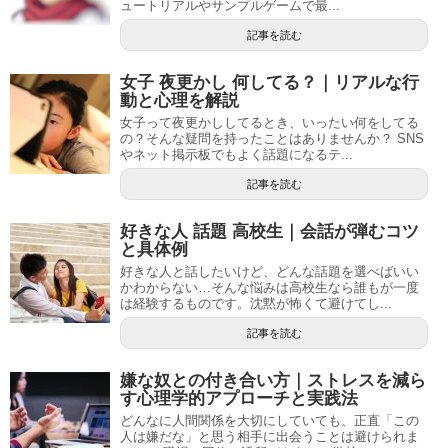
ュートリアルやサンプルゲームで最...
記事を読む
女子 夜更かし 何してる？｜リアルな行
動と心理を解説
女子って夜更かししてるとき、いったい何をしてる
の？そんな疑問を持ったことはありませんか？ SNS
やネット掲示板でもよく話題になるテ...
記事を読む
好きな人 話題 高校生｜会話が弾むコツ
と具体例
好きな人と話したいけど、どんな話題を選べばいい
かわからない…そんな悩みは高校生なら誰もが一度
は経験するものです。沈黙が怖くて避けてし...
記事を読む
嫌な奴との付き合い方｜ストレスを減ら
す心理学的アプローチと実践法
どんなに人間関係を大切にしていても、正直「この
人は嫌だな」と思う相手に出会うことは避けられま