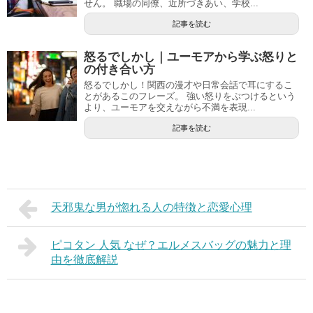
せん。 職場の同僚、近所づきあい、学校...
記事を読む
怒るでしかし｜ユーモアから学ぶ怒りと
の付き合い方
怒るでしかし！関西の漫才や日常会話で耳にするこ
とがあるこのフレーズ。 強い怒りをぶつけるという
より、ユーモアを交えながら不満を表現...
記事を読む
天邪鬼な男が惚れる人の特徴と恋愛心理
ピコタン 人気 なぜ？エルメスバッグの魅力と理
由を徹底解説