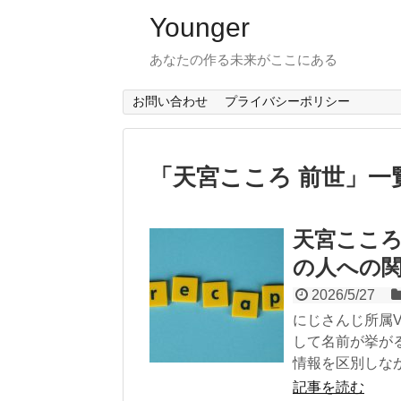
Younger
あなたの作る未来がここにある
お問い合わせ
プライバシーポリシー
「
天宮こころ 前世
」
一
天宮ここ
の人への関
2026/5/27
にじさんじ所属V
して名前が挙が
情報を区別しな
記事を読む