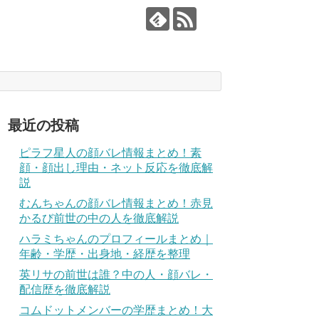
最近の投稿
ピラフ星人の顔バレ情報まとめ！素
顔・顔出し理由・ネット反応を徹底解
説
むんちゃんの顔バレ情報まとめ！赤見
かるび前世の中の人を徹底解説
ハラミちゃんのプロフィールまとめ｜
年齢・学歴・出身地・経歴を整理
英リサの前世は誰？中の人・顔バレ・
配信歴を徹底解説
コムドットメンバーの学歴まとめ！大