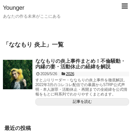
Younger
あなたの作る未来がここにある
「
ななもり 炎上
」
一覧
ななもりの炎上事件まとめ！不倫騒動・
内縁の妻・活動休止の経緯を解説
2026/5/26
2026
すとぷりリーダー・ななもりの炎上事件を徹底解説。
2022年3月のコレコレ配信での暴露からSTRP公式声
明・本人謝罪・活動休止・再開までの全経緯を公式情
報をもとに時系列でわかりやすくまとめます。
記事を読む
最近の投稿