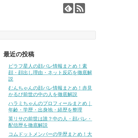
最近の投稿
ピラフ星人の顔バレ情報まとめ！素
顔・顔出し理由・ネット反応を徹底解
説
むんちゃんの顔バレ情報まとめ！赤見
かるび前世の中の人を徹底解説
ハラミちゃんのプロフィールまとめ｜
年齢・学歴・出身地・経歴を整理
英リサの前世は誰？中の人・顔バレ・
配信歴を徹底解説
コムドットメンバーの学歴まとめ！大