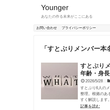
Younger
あなたの作る未来がここにある
お問い合わせ
プライバシーポリシー
「
すとぷりメンバー本
すとぷり
年齢・身長
2026/5/28
すとぷり6人の
整理。根拠のあ
すく解説します
記事を読む