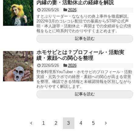
内縁の妻・活動休止の経緯を解説
2026/5/26
2026
すとぷりリーダー・ななもりの炎上事件を徹底解説。
2022年3月のコレコレ配信での暴露からSTRP公式声
明・本人謝罪・活動休止・再開までの全経緯を公式情
報をもとに時系列でわかりやすくまとめます。
記事を読む
ホモサピとは？プロフィール・活動実
績・素顔への関心を整理
2026/5/26
2026
野食料理系YouTuber・ホモサピのプロフィール・活動
実績・元気ラボでの経歴・素顔への関心が高まる背景
を整理。確認できる情報と未確認情報を区別しながら
わかりやすく解説します。
記事を読む
1
2
3
4
5