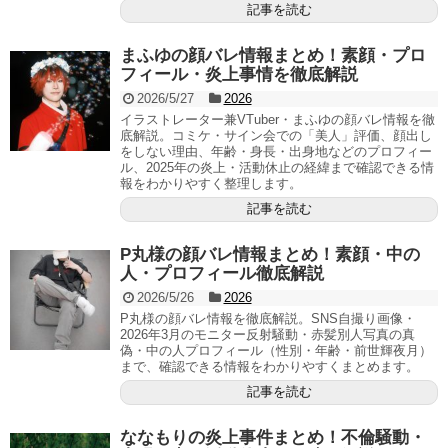
記事を読む
まふゆの顔バレ情報まとめ！素顔・プロ
フィール・炎上事情を徹底解説
2026/5/27
2026
イラストレーター兼VTuber・まふゆの顔バレ情報を徹
底解説。コミケ・サイン会での「美人」評価、顔出し
をしない理由、年齢・身長・出身地などのプロフィー
ル、2025年の炎上・活動休止の経緯まで確認できる情
報をわかりやすく整理します。
記事を読む
P丸様の顔バレ情報まとめ！素顔・中の
人・プロフィール徹底解説
2026/5/26
2026
P丸様の顔バレ情報を徹底解説。SNS自撮り画像・
2026年3月のモニター反射騒動・赤髪別人写真の真
偽・中の人プロフィール（性別・年齢・前世輝夜月）
まで、確認できる情報をわかりやすくまとめます。
記事を読む
ななもりの炎上事件まとめ！不倫騒動・