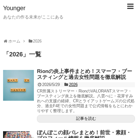
Younger
あなたの作る未来がここにある
ホーム
2026
「
2026
」
一覧
Rionの炎上事件まとめ！スマーフ・ブー
スティングと過去女性問題を徹底解説
2026/5/29
2026
CR所属ストリーマー・RionのVALORANTスマーフ・
ブースティング炎上を徹底解説。八雲べに・花芽すみ
れへの支援の経緯、CRとライアットゲームズの公式処
分、過去F4Eでの女性問題まで公式情報をもとにわか
りやすく整理します。
記事を読む
ぽんぽこの顔バレまとめ！前世・素顔・