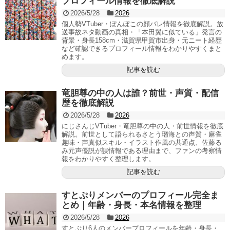
プロフィール情報を徹底解説
2026/5/28
2026
個人勢VTuber・ぽんぽこの顔バレ情報を徹底解説。放
送事故ネタ動画の真相・「本田翼に似ている」発言の
背景・身長158cm・滋賀県甲賀市出身・元ニート経歴
など確認できるプロフィール情報をわかりやすくまと
めます。
記事を読む
竜胆尊の中の人は誰？前世・声質・配信
歴を徹底解説
2026/5/28
2026
にじさんじVTuber・竜胆尊の中の人・前世情報を徹底
解説。前世として語られるさとう瑠海との声質・麻雀
趣味・声真似スキル・イラスト作風の共通点、佐藤る
み元声優説が誤情報である理由まで、ファンの考察情
報をわかりやすく整理します。
記事を読む
すとぷりメンバーのプロフィール完全ま
とめ｜年齢・身長・本名情報を整理
2026/5/28
2026
すとぷり6人のメンバープロフィールを年齢・身長・