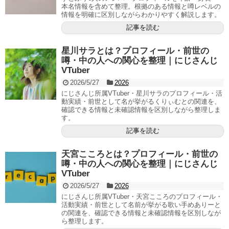
本名情報を含めて整理。根拠のある情報と噂レベルの
情報を明確に区別しながらわかりやすく解説します。
記事を読む
星川サラとは？プロフィール・前世の
噂・中の人への関心を整理｜にじさんじ
VTuber
2026/5/27
2026
にじさんじ所属VTuber・星川サラのプロフィール・活
動実績・前世として名が挙がるくりぃむとの関連を、
確認できる情報と未確認情報を区別しながら整理しま
す。
記事を読む
天宮こころとは？プロフィール・前世の
噂・中の人への関心を整理｜にじさんじ
VTuber
2026/5/27
2026
にじさんじ所属VTuber・天宮こころのプロフィール・
活動実績・前世として名前が挙がる歌い手めありーと
の関連を、確認できる情報と未確認情報を区別しなが
ら整理します。